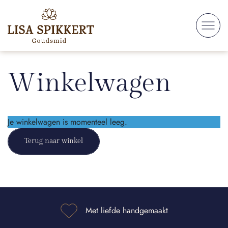
Skip to
content
Winkelwagen
Je winkelwagen is momenteel leeg.
Terug naar winkel
Met liefde handgemaakt